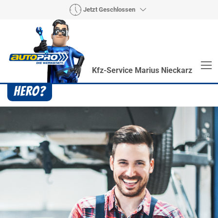
Jetzt Geschlossen
Kfz-Service Marius Nieckarz
Heroes? Findet man bei uns!
Wie auch wir bringen Handmaker Herby, Rollin‘
Robby und Engineering Esy mit ihrer Superpower
jeden Wagen wieder auf die Bahn.